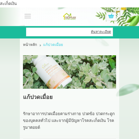
สะเก็ดเงิน
เข้าสู่ระบบ
สมัครสมาชิก
ค้นหาละเอียด
หน้าหลัก
แก้ปวดเมื่อย
สินค้าที่สนใจ
( 0 )
หน้าหลัก
สินค้า
OEM HUB
แก้ปวดเมื่อย
HERBBRIGHT WELLNESS
รักษาอาการปวดเมื่อยตามร่างกาย ปวดข้อ ปวดกระดูก
GREEN HOUSE
ของบุคคลทั่วไป และจากผู้มีปัญหาโรคสะเก็ดเงิน โรค
รูมาตอยด์
รีวิว