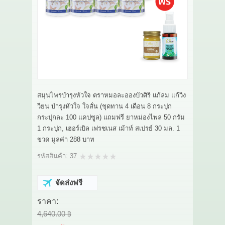
เกี่ยวกับเรา
สาระ
ติดต่อเรา
สมุนไพรบำรุงหัวใจ ตราหมอละอองบัวศิริ แก้ลม แก้วิง
วียน บำรุงหัวใจ ใจสั่น (ชุดทาน 4 เดือน 8 กระปุก
กระปุกละ 100 แคปซูล) แถมฟรี ยาหม่องไพล 50 กรัม
1 กระปุก, เฮอร์เบิล เฟรชเนส เม้าท์ สเปรย์ 30 มล. 1
ขวด มูลค่า 288 บาท
รหัสสินค้า:
37
จัดส่งฟรี
ราคา:
4,640.00 ฿