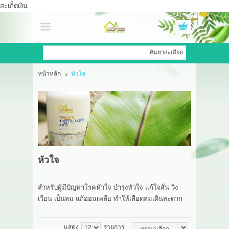
สะเก็ดเงิน
เข้าสู่ระบบ
สมัครสมาชิก
ค้นหาละเอียด
หน้าหลัก
หัวใจ
สินค้าที่สนใจ
( 0 )
หน้าหลัก
สินค้า
OEM HUB
หัวใจ
HERBBRIGHT WELLNESS
สำหรับผู้มีปัญหาโรคหัวใจ บำรุงหัวใจ แก้ใจสั่น วิง
GREEN HOUSE
เวียน เป็นลม แก้อ่อนเพลีย ทำให้เลือดลมเดินสะดวก
รีวิว
แสดง
รายการ