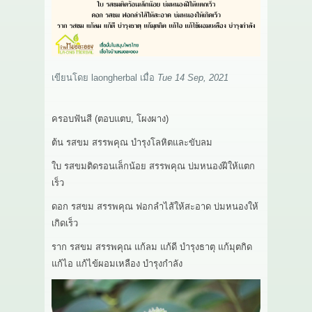
เกี่ยวกับเรา
สาระ
เขียนโดย
laongherbal
เมื่อ
Tue 14 Sep, 2021
ติดต่อเรา
ครอบฟันสี (ตอบแตบ, โผงผาง)
ต้น รสขม สรรพคุณ บำรุงโลหิตและขับลม
ใบ รสขมติดรอนเล็กน้อย สรรพคุณ บ่มหนองฝีให้แตก
เร็ว
ดอก รสขม สรรพคุณ ฟอกลำไส้ให้สะอาด บ่มหนองให้
เกิดเร็ว
ราก รสขม สรรพคุณ แก้ลม แก้ดี บำรุงธาตุ แก้มุตกิด
แก้ไอ แก้ไข้ผอมเหลือง บำรุงกำลัง