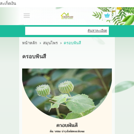
สะเก็ดเงิน
เข้าสู่ระบบ
สมัครสมาชิก
ค้นหาละเอียด
หน้าหลัก
สมุนไพร
ครอบฟันสี
สินค้าที่สนใจ
( 0 )
ครอบฟันสี
หน้าหลัก
สินค้า
OEM HUB
HERBBRIGHT WELLNESS
GREEN HOUSE
รีวิว