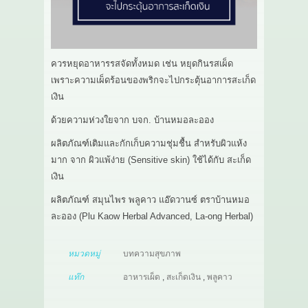
ควรหยุดอาหารรสจัดทั้งหมด เช่น หยุดกินรสเผ็ด
เพราะความเผ็ดร้อนของพริกจะไปกระตุ้นอาการสะเก็ด
เงิน
ด้วยความห่วงใยจาก บจก. บ้านหมอละออง
ผลิตภัณฑ์เติมและกักเก็บความชุ่มชื้น สำหรับผิวแห้ง
มาก จาก ผิวแพ้ง่าย (Sensitive skin) ใช้ได้กับ สะเก็ด
เงิน
ผลิตภัณฑ์ สมุนไพร พลูคาว แอ๊ดวานซ์ ตราบ้านหมอ
ละออง (Plu Kaow Herbal Advanced, La-ong Herbal)
หมวดหมู่
บทความสุขภาพ
แท๊ก
อาหารเผ็ด
,
สะเก็ดเงิน
,
พลูคาว