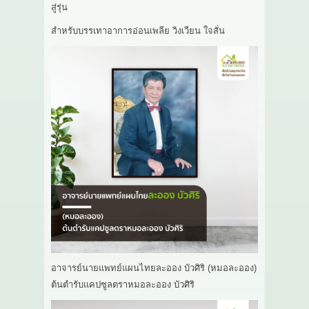
สู่รุ่น
สำหรับบรรเทาอาการอ่อนเพลีย วิงเวียน ใจสั่น
อาจารย์นายแพทย์แผนไทยละออง บัวศิริ (หมอละออง)
ต้นตำรับแคปซูลตราหมอละออง บัวศิริ