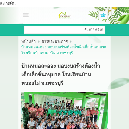
สะเก็ดเงิน
เข้าสู่ระบบ
สมัครสมาชิก
ค้นหาละเอียด
หน้าหลัก
ข่าวและประกาศ
สินค้าที่สนใจ
( 0 )
บ้านหมอละออง มอบงบสร้างห้องน้ำเด็กเล็กชั้นอนุบาล
โรงเรียนบ้านหนองไผ่ จ.เพชรบุรี
หน้าหลัก
บ้านหมอละออง มอบงบสร้างห้องน้ำ
สินค้า
เด็กเล็กชั้นอนุบาล โรงเรียนบ้าน
หนองไผ่ จ.เพชรบุรี
OEM HUB
HERBBRIGHT WELLNESS
GREEN HOUSE
รีวิว