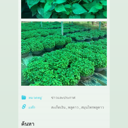
หมวดหมู่
ข่าวและประกาศ
แท๊ก
สะเก็ดเงิน
,
พลูคาว
,
สมุนไพรพลูคาว
ค้นหา