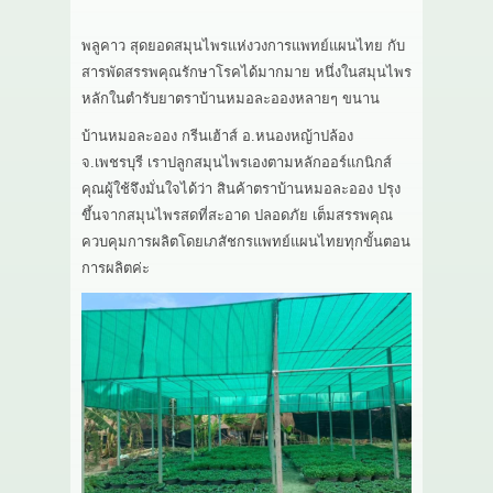
เกี่ยวกับเรา
พลูคาว สุดยอดสมุนไพรแห่งวงการแพทย์แผนไทย กับ
สารพัดสรรพคุณรักษาโรคได้มากมาย หนึ่งในสมุนไพร
สาระ
หลักในตำรับยาตราบ้านหมอละอองหลายๆ ขนาน
ติดต่อเรา
บ้านหมอละออง กรีนเฮ้าส์ อ.หนองหญ้าปล้อง
จ.เพชรบุรี เราปลูกสมุนไพรเองตามหลักออร์แกนิกส์
คุณผู้ใช้จึงมั่นใจได้ว่า สินค้าตราบ้านหมอละออง ปรุง
ขึ้นจากสมุนไพรสดที่สะอาด ปลอดภัย เต็มสรรพคุณ
ควบคุมการผลิตโดยเภสัชกรแพทย์แผนไทยทุกขั้นตอน
การผลิตค่ะ