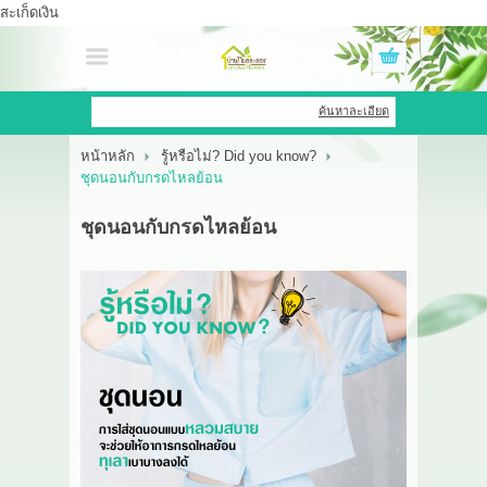
สะเก็ดเงิน
เข้าสู่ระบบ
สมัครสมาชิก
ค้นหาละเอียด
หน้าหลัก
รู้หรือไม่? Did you know?
สินค้าที่สนใจ
( 0 )
ชุดนอนกับกรดไหลย้อน
หน้าหลัก
ชุดนอนกับกรดไหลย้อน
สินค้า
OEM HUB
HERBBRIGHT WELLNESS
GREEN HOUSE
รีวิว