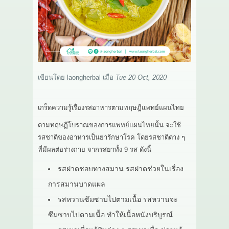
เกี่ยวกับเรา
สาระ
ติดต่อเรา
เขียนโดย
laongherbal
เมื่อ
Tue 20 Oct, 2020
เกร็ดความรู้เรื่องรสอาหารตามทฤษฎีแพทย์แผนไทย
ตามทฤษฏีโบราณของการแพทย์แผนไทยนั้น จะใช้
รสชาติของอาหารเป็นยารักษาโรค โดยรสชาติต่าง ๆ
ที่มีผลต่อร่างกาย จากรสยาทั้ง 9 รส ดังนี้
รสฝาดชอบทางสมาน รสฝาดช่วยในเรื่อง
การสมานบาดแผล
รสหวานซึมซาบไปตามเนื้อ รสหวานจะ
ซึมซาบไปตามเนื้อ ทำให้เนื้อหนังบริบูรณ์