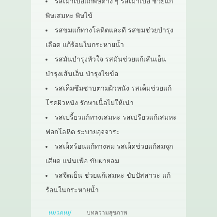
รสเมาเบื่อแก้พิษต่าง ๆ รสเมาเบื่อ ช่วยแก้
พิษเสมหะ พิษไข้
รสขมแก้ทางโลหิตและดี รสขมช่วยบำรุง
เลือด แก้ร้อนในกระหายน้ำ
รสมันบำรุงหัวใจ รสมันช่วยแก้เส้นเอ็น
บำรุงเส้นเอ็น บำรุงไขข้อ
รสเค็มซึมซาบตามผิวหนัง รสเค็มช่วยแก้
โรคผิวหนัง รักษาเนื้อไม่ให้เน่า
รสเปรี้ยวแก้ทางเสมหะ รสเปรียวแก้เสมหะ
ฟอกโลหิต ระบายอุจจาระ
รสเผ็ดร้อนแก้ทางลม รสเผ็ดช่วยแก้ลมจุก
เสียด แน่นเฟ้อ ขับผายลม
รสจืดเย็น ช่วยแก้เสมหะ ขับปัสสาวะ แก้
ร้อนในกระหายน้ำ
หมวดหมู่
บทความสุขภาพ