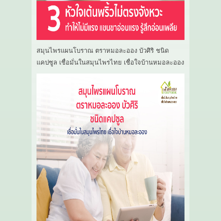
สมุนไพรแผนโบราณ ตราหมอละออง บัวศิริ ชนิด
แคปซูล เชื่อมั่นในสมุนไพรไทย เชื่อใจบ้านหมอละออง