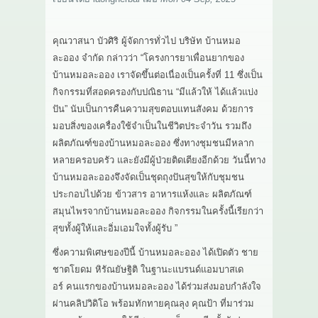
เกี่ยวกับเรา
คุณวาสนา บัวศิริ ผู้จัดการทั่วไป บริษัท บ้านหมอ
สาระ
ละออง จำกัด กล่าวว่า “โครงการยาเพื่อนยากของ
บ้านหมอละออง เราจัดขึ้นต่อเนื่องเป็นครั้งที่ 11 ซึ่งเป็น
ติดต่อเรา
กิจกรรมที่สอดครองกับปณิธาน “มีแล้วให้ ได้แล้วแบ่ง
ปัน” นับเป็นการคืนความสุขตอบแทนสังคม ด้วยการ
มอบสิ่งของเครื่องใช้จำเป็นในชีวิตประจำวัน รวมถึง
ผลิตภัณฑ์ของบ้านหมอละออง ซึ่งทางชุมชนมีหลาก
หลายครอบครัว และยังมีผู้ป่วยติดเตียงอีกด้วย วันนี้ทาง
บ้านหมอละอองจึงจัดเป็นชุดถุงปันสุขให้กับชุมชน
ประกอบไปด้วย ข้าวสาร อาหารแห้งและ ผลิตภัณฑ์
สมุนไพรจากบ้านหมอละออง กิจกรรมในครั้งนี้เรียกว่า
สุขทั้งผู้ให้และอิ่มเอมใจทั้งผู้รับ ”
ซึ่งความพิเศษของปีนี้ บ้านหมอละออง ได้เปิดตัว ชาย
ชาตโยดม หิรัณยัษฐิติ ในฐานะแบรนด์แอมบาสเด
อร์ คนแรกของบ้านหมอละออง ได้ร่วมส่งมอบกำลังใจ
ผ่านคลิปวิดิโอ พร้อมทักทายคุณลุง คุณป้า ที่มาร่วม