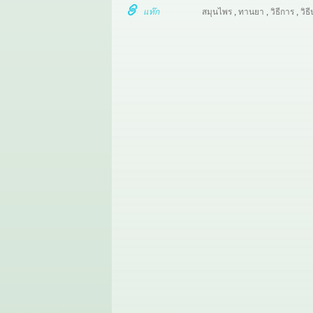
แท๊ก
สมุนไพร
,
ทานยา
,
วิธีการ
,
วิธี