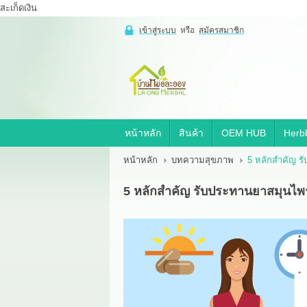
สะเก็ดเงิน
เข้าสู่ระบบ
หรือ
สมัครสมาชิก
เข้าสู่
ระบบ
หรือ
สมัคร
สมาชิก
หน้าหลัก
สินค้า
OEM HUB
Herbb
สินค้าที่สนใจ
( 0 )
หน้าหลัก
บทความสุขภาพ
5 หลักสำคัญ ร
หน้าหลัก
สินค้า
OEM HUB
5 หลักสำคัญ รับประทานยาสมุนไพร
HERBBRIGHT WELLNESS
GREEN HOUSE
รีวิว
เกี่ยวกับเรา
สาระ
ติดต่อเรา