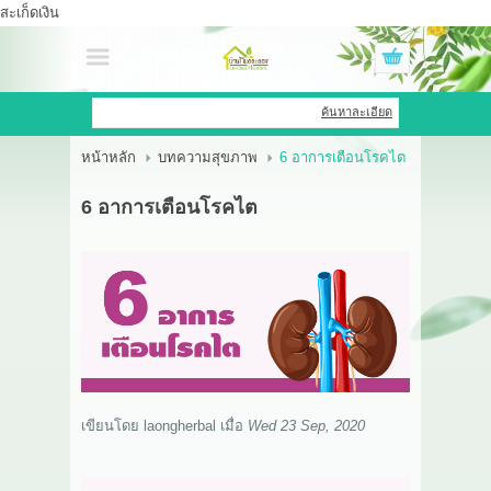
สะเก็ดเงิน
เข้าสู่ระบบ
สมัครสมาชิก
ค้นหาละเอียด
หน้าหลัก
บทความสุขภาพ
6 อาการเตือนโรคไต
สินค้าที่สนใจ
( 0 )
6 อาการเตือนโรคไต
หน้าหลัก
สินค้า
OEM HUB
HERBBRIGHT WELLNESS
GREEN HOUSE
เขียนโดย
laongherbal
เมื่อ
Wed 23 Sep, 2020
รีวิว