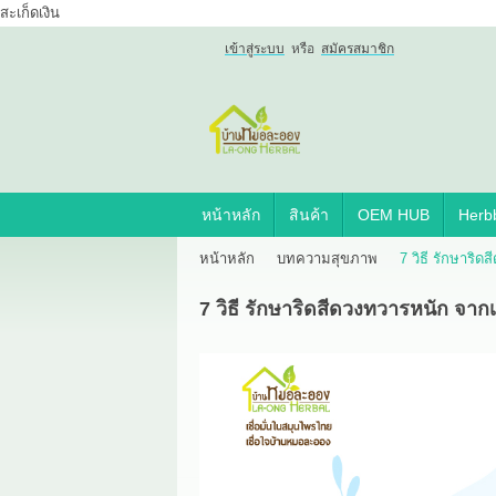
สะเก็ดเงิน
เข้าสู่ระบบ
หรือ
สมัครสมาชิก
เข้าสู่
ระบบ
หรือ
สมัคร
สมาชิก
หน้าหลัก
สินค้า
OEM HUB
Herbb
สินค้าที่สนใจ
( 0 )
หน้าหลัก
บทความสุขภาพ
7 วิธี รักษาริ
หน้าหลัก
สินค้า
OEM HUB
7 วิธี รักษาริดสีดวงทวารหนัก จาก
HERBBRIGHT WELLNESS
GREEN HOUSE
รีวิว
เกี่ยวกับเรา
สาระ
ติดต่อเรา