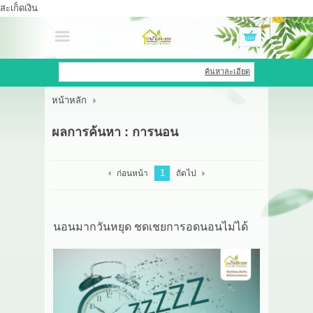
สะเก็ดเงิน
เข้าสู่ระบบ
สมัครสมาชิก
ค้นหาละเอียด
หน้าหลัก
สินค้าที่สนใจ
( 0 )
ผลการค้นหา : การนอน
หน้าหลัก
สินค้า
1
ก่อนหน้า
ถัดไป
OEM HUB
นอนมากวันหยุด ชดเชยการอดนอนไม่ได้
HERBBRIGHT WELLNESS
GREEN HOUSE
รีวิว