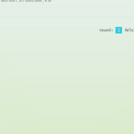
,
ลดปวดหัว
,
ความดันโลหิต
,
หวัด
1
ก่อนหน้า
ถัดไป