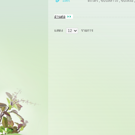
แท๊ก:
ตะไคร้
,
ขับปัสสาวะ
,
ขับเหงื่อ
อ่านต่อ
แสดง
รายการ