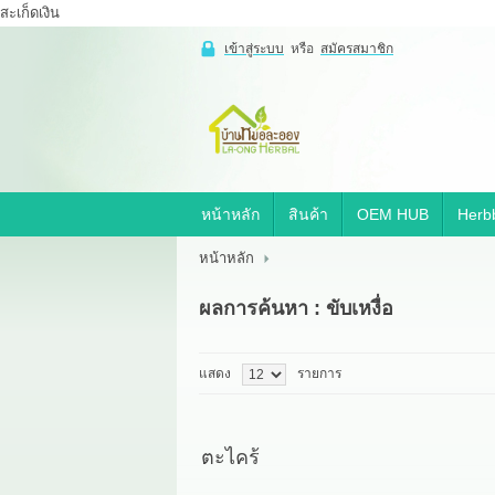
สะเก็ดเงิน
เข้าสู่ระบบ
หรือ
สมัครสมาชิก
เข้าสู่
ระบบ
หรือ
สมัคร
สมาชิก
หน้าหลัก
สินค้า
OEM HUB
Herbb
สินค้าที่สนใจ
( 0 )
หน้าหลัก
หน้าหลัก
สินค้า
OEM HUB
ผลการค้นหา : ขับเหงื่อ
HERBBRIGHT WELLNESS
GREEN HOUSE
รีวิว
เกี่ยวกับเรา
แสดง
รายการ
สาระ
ติดต่อเรา
ตะไคร้