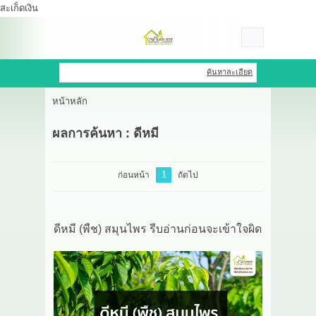
สะเก็ดเงิน
เข้าสู่ระบบ
สมัครสมาชิก
ค้นหาละเอียด
หน้าหลัก
สินค้าที่สนใจ
( 0 )
ผลการค้นหา : ดีหมี
หน้าหลัก
สินค้า
1
ก่อนหน้า
ถัดไป
OEM HUB
ดีหมี (พืช) สมุนไพร รีบอ่านก่อนจะเข้าใจผิด
HERBBRIGHT WELLNESS
GREEN HOUSE
รีวิว