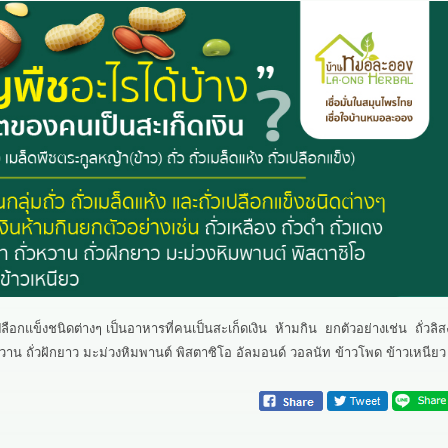
เปลือกแข็งชนิดต่างๆ เป็นอาหารที่คนเป็นสะเก็ดเงิน ห้ามกิน ยกตัวอย่างเช่น ถั่วลิส
 ถั่วหวาน ถั่วฝักยาว มะม่วงหิมพานต์ พิสตาซิโอ อัลมอนด์ วอลนัท ข้าวโพด ข้าวเหนียว