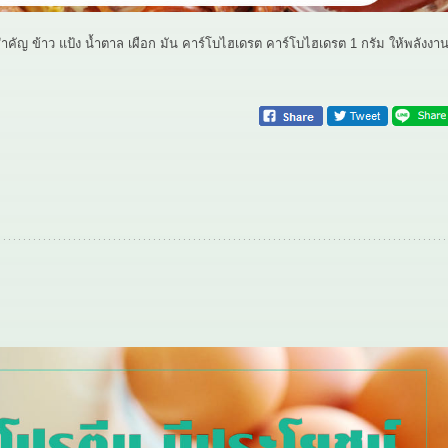
ำคัญ ข้าว แป้ง น้ำตาล เผือก มัน คาร์โบไฮเดรต คาร์โบไฮเดรต 1 กรัม ให้พลังงา