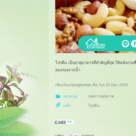
โปรตีน เป็นธาตุอาหารที่สำคัญที่สุด ให้พลังงาน
สองรองจากน้ำ
เขียนโดย
laongherbal
เมื่อ
Tue 29 Dec, 2020
หมวดหมู่
บทความสุขภาพ
แท๊ก:
โปรตีน
อ่านต่อ
แสดง
รายการ