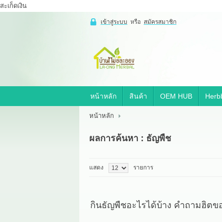
สะเก็ดเงิน
เข้าสู่ระบบ
หรือ
สมัครสมาชิก
เข้าสู่
ระบบ
หรือ
สมัคร
สมาชิก
หน้าหลัก
สินค้า
OEM HUB
Herbb
สินค้าที่สนใจ
( 0 )
หน้าหลัก
หน้าหลัก
สินค้า
OEM HUB
ผลการค้นหา : ธัญพืช
HERBBRIGHT WELLNESS
GREEN HOUSE
รีวิว
เกี่ยวกับเรา
แสดง
รายการ
สาระ
ติดต่อเรา
กินธัญพืชอะไรได้บ้าง คำถามฮิตขอ