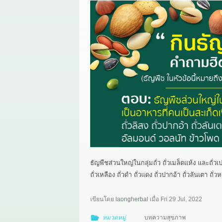
ธัญพืชส่วนใหญ่ในกลุ่มถั่ว ถั่วเมล็ดแห้ง และถั่ว
ถั่วเหลือง ถั่วดำ ถั่วแดง ถั่วปากอ้า ถั่วลันเตา
เขียนโดย
laongherbal
เมื่อ
Fri 29 Jul, 2022
หมวดหมู่
บทความสุขภาพ