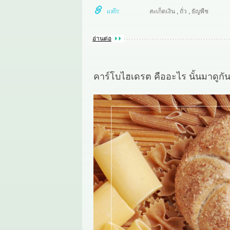
แท๊ก:
สะเก็ดเงิน
,
ถั่ว
,
ธัญพืช
อ่านต่อ
คาร์โบไฮเดรต คืออะไร นั้นมาดูกั