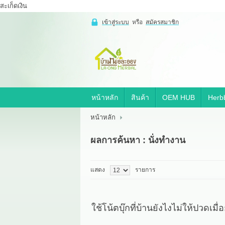
สะเก็ดเงิน
เข้าสู่ระบบ
หรือ
สมัครสมาชิก
เข้าสู่
ระบบ
หรือ
สมัคร
สมาชิก
หน้าหลัก
สินค้า
OEM HUB
Herbb
สินค้าที่สนใจ
( 0 )
หน้าหลัก
หน้าหลัก
สินค้า
OEM HUB
ผลการค้นหา : นั่งทำงาน
HERBBRIGHT WELLNESS
GREEN HOUSE
รีวิว
เกี่ยวกับเรา
แสดง
รายการ
สาระ
ติดต่อเรา
ใช้โน้ตบุ๊กที่บ้านยังไงไม่ให้ปวดเมื่