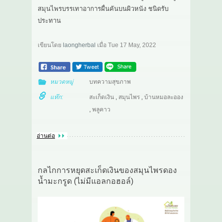
สมุนไพรบรรเทาอาการผื่นคันบนผิวหนัง ชนิดรับ
ประทาน
เขียนโดย
laongherbal
เมื่อ
Tue 17 May, 2022
หมวดหมู่
บทความสุขภาพ
แท๊ก:
สะเก็ดเงิน
,
สมุนไพร
,
บ้านหมอละออง
,
พลูคาว
อ่านต่อ
กลไกการหยุดสะเก็ดเงินของสมุนไพรดอง
น้ำมะกรูด (ไม่มีแอลกอฮอล์)