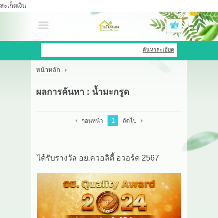
สะเก็ดเงิน
เข้าสู่ระบบ
สมัครสมาชิก
ค้นหาละเอียด
หน้าหลัก
สินค้าที่สนใจ
( 0 )
ผลการค้นหา : น้ำมะกรูด
หน้าหลัก
สินค้า
1
ก่อนหน้า
ถัดไป
OEM HUB
ได้รับรางวัล อย.ควอลิตี้ อวอร์ด 2567
HERBBRIGHT WELLNESS
GREEN HOUSE
รีวิว