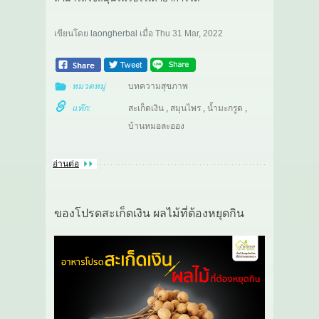
เขียนโดย
laongherbal
เมื่อ
Thu 31 Mar, 2022
หมวดหมู่
บทความสุขภาพ
แท๊ก:
สะเก็ดเงิน
,
สมุนไพร
,
น้ำมะกรูด
,
บ้านหมอละออง
อ่านต่อ
ของโปรดสะเก็ดเงิน ผลไม้ที่ต้องหยุดกิน