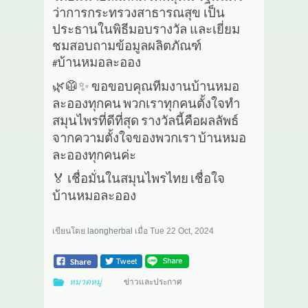
ว่าการกระทรวงสาธารณสุข เป็น
ประธานในพิธีมอบรางวัล และเยี่ยม
ชมสอบถามข้อมูลผลิตภัณฑ์
บ้านหมอละออง
#
🌿🥼✨
ขอขอบคุณทีมงานบ้านหมอ
ละอองทุกคน
พวกเราทุกคนตั้งใจทำ
สมุนไพรที่ดีที่สุด
รางวัลนี้คือผลลัพธ์
จากความตั้งใจของพวกเรา
บ้านหมอ
ละอองทุกคนค่ะ
🏅
เชื่อมั่นในสมุนไพรไทย
เชื่อใจ
บ้านหมอละออง
เขียนโดย
laongherbal
เมื่อ
Tue 22 Oct, 2024
หมวดหมู่
ข่าวและประกาศ