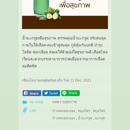
น้ำมะกรูดเพื่อสุขภาพ สรรพคุณน้ำมะกรูด ปรับสมดุล
ภายในให้เลือด-ลมเข้าสู่สมดุล ภูมิคุ้มกันปกติ บำรุง
โลหิต ฟอกเลือด ส่งผลให้ผิวผ่องใสสุขภาพดี เลือดไหล
เวียนสะดวกบรรเทาอาการปวดเมื่อยจากอาการเลือด
ลมติดขัด
เขียนโดย
laongherbal
เมื่อ
Tue 21 Dec, 2021
หมวดหมู่
บทความสุขภาพ
แท๊ก:
บ้านหมอละออง
,
สมุนไพร
,
สมุนไพร
บ้านหมอละออง
,
น้ำมะกรูด
,
มะกรูด