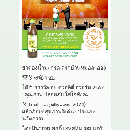
เกี่ยวกับเรา
สาระ
ติดต่อเรา
ยาดองน้ำมะกรูด ตราบ้านหมอละออง
🏆🏅🌿🥼✨🙏
ได้รับรางวัล อย.ควอลิตี้ อวอร์ด 2567
"คุณภาพ ปลอดภัย ใส่ใจสังคม"
🏅
(
2024)
Thai FDA Quality Award
ผลิตภัณฑ์สุขภาพดีเด่น : ประเภท
นวัตกรรม
โดยมีนายสมศักดิ์ เทพสุทิน รัฐมนตรี