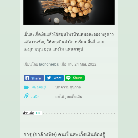
เป็นสะเก็ดเงินแล้วใช้สมุนไพรบ้านหมอละออง พลูคาว
แอ๊ดวานซ์อยู่ ให้หยุดกินลำไย ทุเรียน ลิ้นจี่ เงาะ
ละมุด ขนุน องุ่น แตงโม แคนตาลูป
เขียนโดย
laongherbal
เมื่อ
Thu 24 Mar, 2022
หมวดหมู่
บทความสุขภาพ
แท๊ก:
ผลไม้
,
สะเก็ดเงิน
อ่านต่อ
ยารุ (ยาล้างพิษ) คนเป็นสะเก็ดเงินต้องรู้