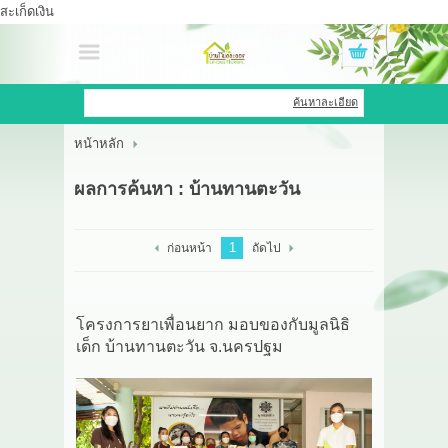
สะเก็ดเงิน
เข้าสู่ระบบ
สมัครสมาชิก
ค้นหาละเอียด
หน้าหลัก
สินค้าที่สนใจ
( 0 )
ผลการค้นหา : บ้านทานตะวัน
หน้าหลัก
สินค้า
1
ก่อนหน้า
ถัดไป
OEM HUB
โครงการยาเพื่อนยาก มอบของกับมูลนิธิ
HERBBRIGHT WELLNESS
เด็ก บ้านทานตะวัน จ.นครปฐม
GREEN HOUSE
รีวิว