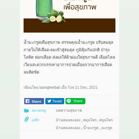
เกี่ยวกับเรา
สาระ
ติดต่อเรา
น้ำมะกรูดเพื่อสุขภาพ สรรพคุณน้ำมะกรูด ปรับสมดุล
ภายในให้เลือด-ลมเข้าสู่สมดุล ภูมิคุ้มกันปกติ บำรุง
โลหิต ฟอกเลือด ส่งผลให้ผิวผ่องใสสุขภาพดี เลือดไหล
เวียนสะดวกบรรเทาอาการปวดเมื่อยจากอาการเลือด
ลมติดขัด
เขียนโดย
laongherbal
เมื่อ
Tue 21 Dec, 2021
หมวดหมู่
บทความสุขภาพ
แท๊ก:
บ้านหมอละออง
,
สมุนไพร
,
สมุนไพร
บ้านหมอละออง
,
น้ำมะกรูด
,
มะกรูด