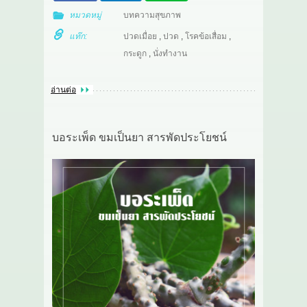
หมวดหมู่
บทความสุขภาพ
แท๊ก:
ปวดเมื่อย
,
ปวด
,
โรคข้อเสื่อม
,
กระดูก
,
นั่งทำงาน
อ่านต่อ
บอระเพ็ด ขมเป็นยา สารพัดประโยชน์