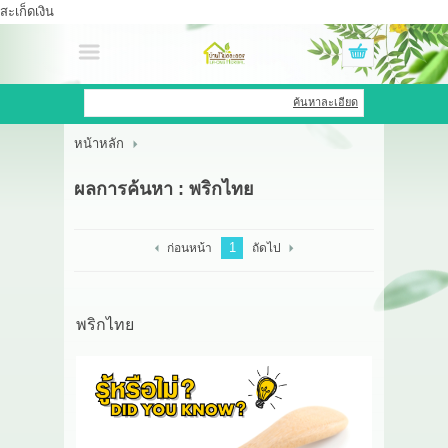
สะเก็ดเงิน
เข้าสู่ระบบ
สมัครสมาชิก
ค้นหาละเอียด
หน้าหลัก
สินค้าที่สนใจ
( 0 )
ผลการค้นหา : พริกไทย
หน้าหลัก
สินค้า
1
ก่อนหน้า
ถัดไป
OEM HUB
พริกไทย
HERBBRIGHT WELLNESS
GREEN HOUSE
รีวิว