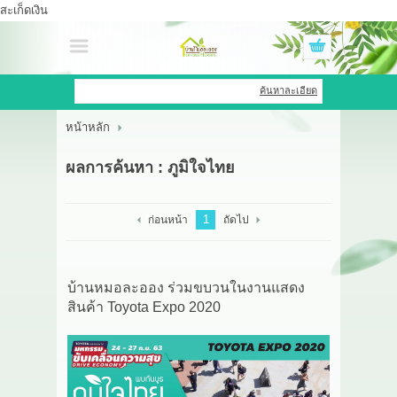
สะเก็ดเงิน
เข้าสู่ระบบ
สมัครสมาชิก
ค้นหาละเอียด
หน้าหลัก
สินค้าที่สนใจ
( 0 )
ผลการค้นหา : ภูมิใจไทย
หน้าหลัก
สินค้า
1
ก่อนหน้า
ถัดไป
OEM HUB
บ้านหมอละออง ร่วมขบวนในงานแสดง
HERBBRIGHT WELLNESS
สินค้า Toyota Expo 2020
GREEN HOUSE
รีวิว