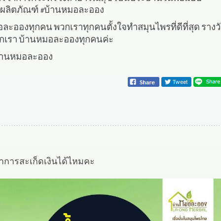
ลผลิตภัณฑ์
บ้านหมอละออง
#
อละอองทุกคน
พวกเราทุกคนตั้งใจทำสมุนไพรที่ดีที่สุด
รางว
วกเรา
บ้านหมอละอองทุกคนค่ะ
บ้านหมอละออง
าการสะเก็ดเงินได้ไหมคะ