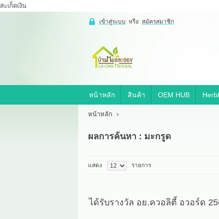
สะเก็ดเงิน
เข้าสู่ระบบ
หรือ
สมัครสมาชิก
เข้าสู่
ระบบ
หรือ
สมัคร
สมาชิก
หน้าหลัก
สินค้า
OEM HUB
Herbb
สินค้าที่สนใจ
( 0 )
หน้าหลัก
หน้าหลัก
สินค้า
OEM HUB
ผลการค้นหา : มะกรูด
HERBBRIGHT WELLNESS
GREEN HOUSE
รีวิว
เกี่ยวกับเรา
แสดง
รายการ
สาระ
ติดต่อเรา
ได้รับรางวัล อย.ควอลิตี้ อวอร์ด 2