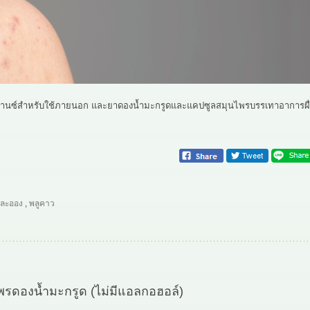
ดวานซ์สำหรับใช้ภายนอก และยาดองน้ำมะกรูดและแคปซูลสมุนไพรบรรเทาอาการผื
ละออง
,
พลูคาว
รดองน้ำมะกรูด (ไม่มีแอลกอฮอล์)