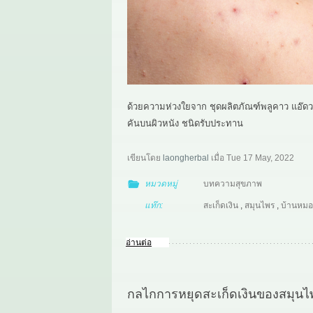
ด้วยความห่วงใยจาก ชุดผลิตภัณฑ์พลูคาว แอ๊
คันบนผิวหนัง ชนิดรับประทาน
เขียนโดย
laongherbal
เมื่อ
Tue 17 May, 2022
หมวดหมู่
บทความสุขภาพ
แท๊ก:
สะเก็ดเงิน
,
สมุนไพร
,
บ้านหมอ
อ่านต่อ
กลไกการหยุดสะเก็ดเงินของสมุนไพ