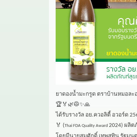
ยาดองน้ำมะกรูด ตราบ้านหมอละ
🏆🏅🌿🥼✨🙏
ได้รับรางวัล อย.ควอลิตี้ อวอร์ด 
🏅
(
2024) ผลิต
Thai FDA Quality Award
โดยมีนายสมศักดิ์ เทพสุทิน รัฐ