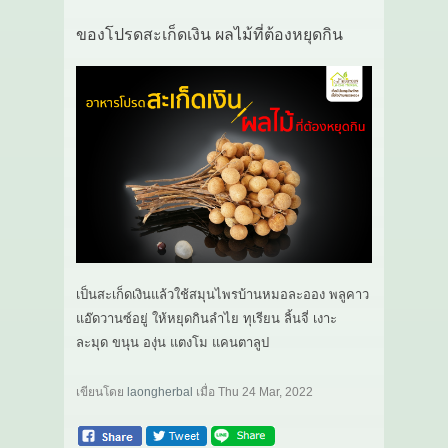
ของโปรดสะเก็ดเงิน ผลไม้ที่ต้องหยุดกิน
เป็นสะเก็ดเงินแล้วใช้สมุนไพรบ้านหมอละออง พลูคาว
แอ๊ดวานซ์อยู่ ให้หยุดกินลำไย ทุเรียน ลิ้นจี่ เงาะ
ละมุด ขนุน องุ่น แตงโม แคนตาลูป
เขียนโดย
laongherbal
เมื่อ
Thu 24 Mar, 2022