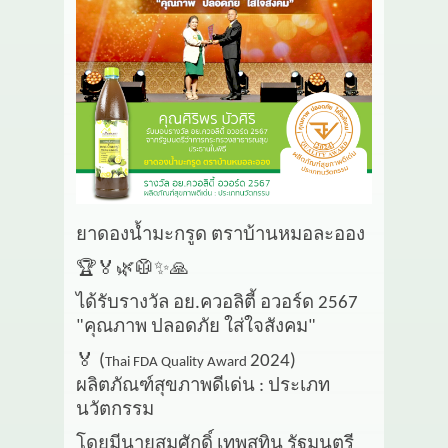
เกี่ยวกับเรา
สาระ
ติดต่อเรา
ยาดองน้ำมะกรูด ตราบ้านหมอละออง
🏆🏅🌿🥼✨🙏
ได้รับรางวัล อย.ควอลิตี้ อวอร์ด 2567
"คุณภาพ ปลอดภัย ใส่ใจสังคม"
🏅
(
2024)
Thai FDA Quality Award
ผลิตภัณฑ์สุขภาพดีเด่น : ประเภท
นวัตกรรม
โดยมีนายสมศักดิ์ เทพสุทิน รัฐมนตรี