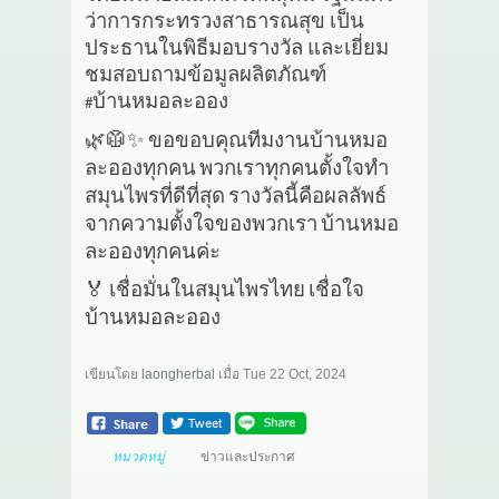
ว่าการกระทรวงสาธารณสุข เป็น
ประธานในพิธีมอบรางวัล และเยี่ยม
ชมสอบถามข้อมูลผลิตภัณฑ์
บ้านหมอละออง
#
🌿🥼✨
ขอขอบคุณทีมงานบ้านหมอ
ละอองทุกคน
พวกเราทุกคนตั้งใจทำ
สมุนไพรที่ดีที่สุด
รางวัลนี้คือผลลัพธ์
จากความตั้งใจของพวกเรา
บ้านหมอ
ละอองทุกคนค่ะ
🏅
เชื่อมั่นในสมุนไพรไทย
เชื่อใจ
บ้านหมอละออง
เขียนโดย
laongherbal
เมื่อ
Tue 22 Oct, 2024
หมวดหมู่
ข่าวและประกาศ