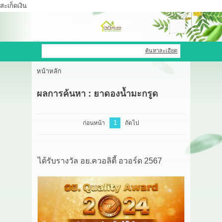
สะเก็ดเงิน
เข้าสู่ระบบ
สมัครสมาชิก
ค้นหาละเอียด
หน้าหลัก
สินค้าที่สนใจ
( 0 )
ผลการค้นหา : ยาดองน้ำมะกรูด
หน้าหลัก
สินค้า
1
ก่อนหน้า
ถัดไป
OEM HUB
ได้รับรางวัล อย.ควอลิตี้ อวอร์ด 2567
HERBBRIGHT WELLNESS
GREEN HOUSE
รีวิว