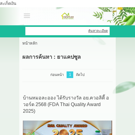
สะเก็ดเงิน
เข้าสู่ระบบ
สมัครสมาชิก
ค้นหาละเอียด
หน้าหลัก
สินค้าที่สนใจ
( 0 )
ผลการค้นหา : ยาแคปซูล
หน้าหลัก
สินค้า
1
ก่อนหน้า
ถัดไป
OEM HUB
บ้านหมอละออง ได้รับรางวัล อย.ควอลิตี้ อ
HERBBRIGHT WELLNESS
วอร์ด 2568 (FDA Thai Quality Award
2025)
GREEN HOUSE
รีวิว