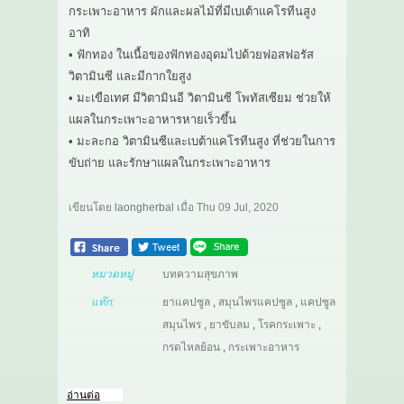
กระเพาะอาหาร ผักและผลไม้ที่มีเบเต้าแคโรทีนสูง
อาทิ
• ฟักทอง ในเนื้อของฟักทองอุดมไปด้วยฟอสฟอรัส
วิตามินซี และมีกากใยสูง
• มะเขือเทศ มีวิตามินอี วิตามินซี โพทัสเซียม ช่วยให้
แผลในกระเพาะอาหารหายเร็วขึ้น
• มะละกอ วิตามินซีและเบต้าแคโรทีนสูง ที่ช่วยในการ
ขับถ่าย และรักษาแผลในกระเพาะอาหาร
เขียนโดย
laongherbal
เมื่อ
Thu 09 Jul, 2020
หมวดหมู่
บทความสุขภาพ
แท๊ก:
ยาแคปซูล
,
สมุนไพรแคปซูล
,
แคปซูล
สมุนไพร
,
ยาขับลม
,
โรคกระเพาะ
,
กรดไหลย้อน
,
กระเพาะอาหาร
อ่านต่อ