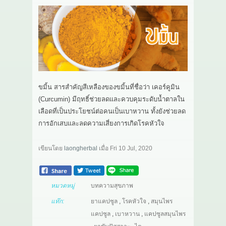
ขมิ้น สารสำคัญสีเหลืองของขมิ้นที่ชื่อว่า เคอร์คูมิน
(Curcumin) มีฤทธิ์ช่วยลดและควบคุมระดับน้ำตาลใน
เลือดที่เป็นประโยชน์ต่อคนเป็นเบาหวาน ทั้งยังช่วยลด
การอักเสบและลดความเสี่ยงการเกิดโรคหัวใจ
เขียนโดย
laongherbal
เมื่อ
Fri 10 Jul, 2020
หมวดหมู่
บทความสุขภาพ
แท๊ก:
ยาแคปซูล
,
โรคหัวใจ
,
สมุนไพร
แคปซูล
,
เบาหวาน
,
แคปซูลสมุนไพร