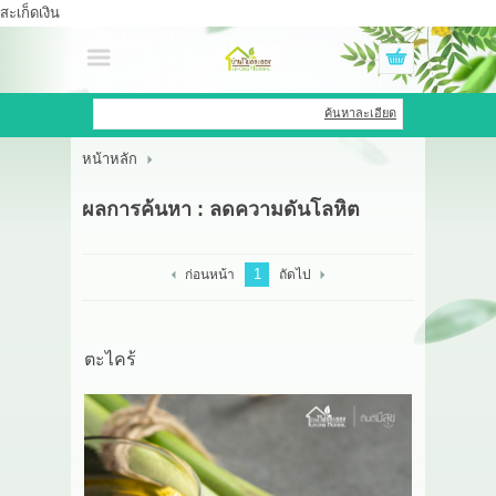
สะเก็ดเงิน
เข้าสู่ระบบ
สมัครสมาชิก
ค้นหาละเอียด
หน้าหลัก
สินค้าที่สนใจ
( 0 )
ผลการค้นหา : ลดความดันโลหิต
หน้าหลัก
สินค้า
1
ก่อนหน้า
ถัดไป
OEM HUB
ตะไคร้
HERBBRIGHT WELLNESS
GREEN HOUSE
รีวิว