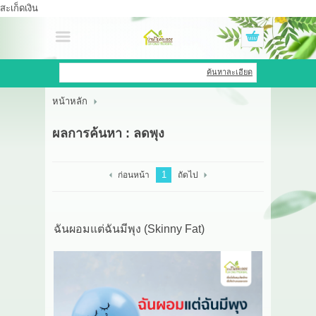
สะเก็ดเงิน
เข้าสู่ระบบ
สมัครสมาชิก
ค้นหาละเอียด
หน้าหลัก
สินค้าที่สนใจ
( 0 )
ผลการค้นหา : ลดพุง
หน้าหลัก
สินค้า
1
ก่อนหน้า
ถัดไป
OEM HUB
ฉันผอมแต่ฉันมีพุง (Skinny Fat)
HERBBRIGHT WELLNESS
GREEN HOUSE
รีวิว