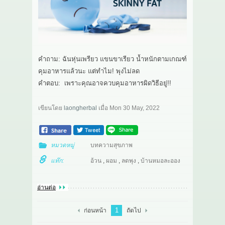
เกี่ยวกับเรา
สาระ
คำถาม: ฉันหุ่นเพรียว แขนขาเรียว น้ำหนักตามเกณฑ์
ติดต่อเรา
คุมอาหารแล้วนะ แต่ทำไม! พุงไม่ลด
คำตอบ: เพราะคุณอาจควบคุมอาหารผิดวิธีอยู่!!
เขียนโดย
laongherbal
เมื่อ
Mon 30 May, 2022
หมวดหมู่
บทความสุขภาพ
แท๊ก:
อ้วน
,
ผอม
,
ลดพุง
,
บ้านหมอละออง
อ่านต่อ
1
ก่อนหน้า
ถัดไป