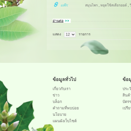
แท๊ก:
สมุนไพร
,
หยุดใช้สเตียรอยด์
,
ว
อ่านต่อ
แสดง
รายการ
ข้อมูลทั่วไป
ข้อ
เกี่ยวกับเรา
ประวั
ข่าว
สินค้
บล็อก
บัตร
คำถามที่พบบ่อย
เปรีย
นโยบาย
แผนผังเว็บไซต์