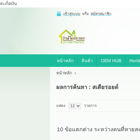
สะเก็ดเงิน
เข้าสู่ระบบ
หรือ
สมัครสมาชิก
เข้าสู่
ระบบ
หรือ
สมัคร
สมาชิก
หน้าหลัก
สินค้า
OEM HUB
Herbb
สินค้าที่สนใจ
( 0 )
หน้าหลัก
หน้าหลัก
สินค้า
OEM HUB
ผลการค้นหา : สเตียรอยด์
HERBBRIGHT WELLNESS
GREEN HOUSE
รีวิว
เกี่ยวกับเรา
แสดง
รายการ
สาระ
ติดต่อเรา
10 ข้อแตกต่าง ระหว่างคนที่หายสะเ