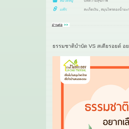
หมวดหมู่
บทความสุขภาพ
แท๊ก:
สะเก็ดเงิน
,
สมุนไพรดองน้ำมะก
อ่านต่อ
ธรรมชาติบำบัด VS สเตียรอยด์ อย