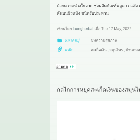
ด้วยความห่วงใยจาก ชุดผลิตภัณฑ์พลูคาว แอ๊
คันบนผิวหนัง ชนิดรับประทาน
เขียนโดย
laongherbal
เมื่อ
Tue 17 May, 2022
หมวดหมู่
บทความสุขภาพ
แท๊ก:
สะเก็ดเงิน
,
สมุนไพร
,
บ้านหมอ
อ่านต่อ
กลไกการหยุดสะเก็ดเงินของสมุนไพ