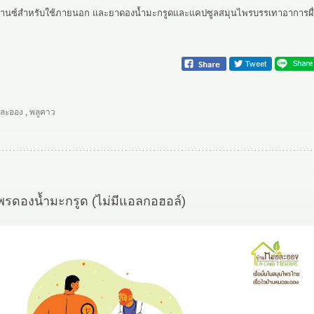
ดวานซ์สำหรับใช้ภายนอก และยาดองน้ำมะกรูดและแคปซูลสมุนไพรบรรเทาอาการผื
ละออง
,
พลูคาว
รดองน้ำมะกรูด (ไม่มีแอลกอฮอล์)