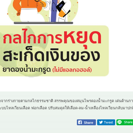
ยออกจากร่างกายตามกลไกธรรมชาติ สรรพคุณของสมุนไพรดองน้ำมะกรูด เด่นด้านก
ะบบไหลเวียนเลือด ฟอกเลือด ปรับสมดุลให้เลือด-ลม-น้ำเหลืองไหลเวียนกลับมาปกต