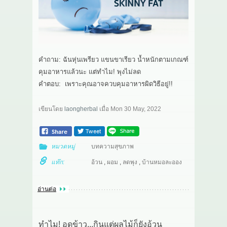
เกี่ยวกับเรา
สาระ
คำถาม: ฉันหุ่นเพรียว แขนขาเรียว น้ำหนักตามเกณฑ์
ติดต่อเรา
คุมอาหารแล้วนะ แต่ทำไม! พุงไม่ลด
คำตอบ: เพราะคุณอาจควบคุมอาหารผิดวิธีอยู่!!
เขียนโดย
laongherbal
เมื่อ
Mon 30 May, 2022
หมวดหมู่
บทความสุขภาพ
แท๊ก:
อ้วน
,
ผอม
,
ลดพุง
,
บ้านหมอละออง
อ่านต่อ
ทำไม! อดข้าว...กินแต่ผลไม้ก็ยังอ้วน