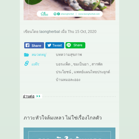
เขียนโดย
laongherbal
เมื่อ
Thu 15 Oct, 2020
หมวดหมู่
บทความสุขภาพ
แท๊ก:
บอระเพ็ด
,
ขมเป็นยา
,
สารพัด
ประโยชน์
,
แพทย์แผนไทยประยุกต์
บ้านหมอละออง
อ่านต่อ
ภาวะหัวใจล้มเหลว ไม่ใช่เรื่องไกลตัว