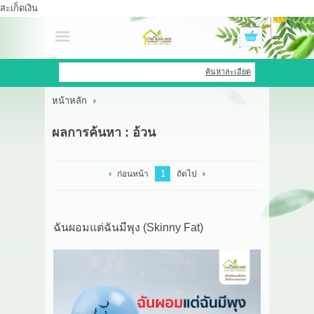
สะเก็ดเงิน
เข้าสู่ระบบ
สมัครสมาชิก
ค้นหาละเอียด
หน้าหลัก
สินค้าที่สนใจ
( 0 )
ผลการค้นหา : อ้วน
หน้าหลัก
สินค้า
1
ก่อนหน้า
ถัดไป
OEM HUB
ฉันผอมแต่ฉันมีพุง (Skinny Fat)
HERBBRIGHT WELLNESS
GREEN HOUSE
รีวิว