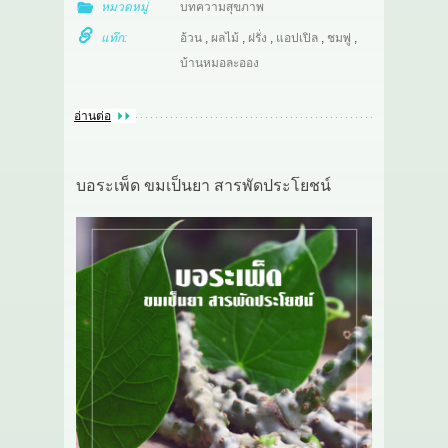
หมวดหมู่
บทความสุขภาพ
แท๊ก:
อ้วน
,
ผลไม้
,
ฝรั่ง
,
แอปเปิล
,
ชมพู่
,
บ้านหมอละออง
อ่านต่อ
บอระเพ็ด ขมเป็นยา สารพัดประโยชน์