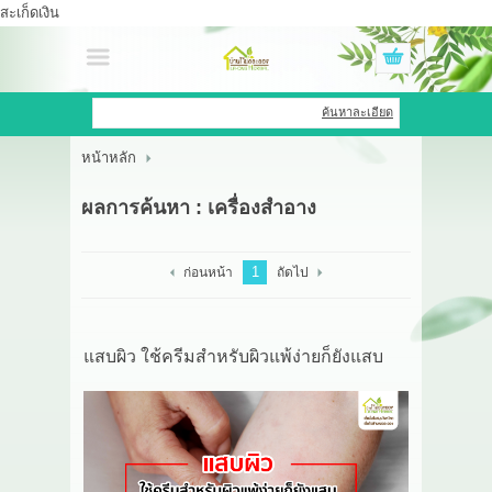
สะเก็ดเงิน
เข้าสู่ระบบ
สมัครสมาชิก
ค้นหาละเอียด
หน้าหลัก
สินค้าที่สนใจ
( 0 )
ผลการค้นหา : เครื่องสำอาง
หน้าหลัก
สินค้า
1
ก่อนหน้า
ถัดไป
OEM HUB
แสบผิว ใช้ครีมสำหรับผิวแพ้ง่ายก็ยังแสบ
HERBBRIGHT WELLNESS
GREEN HOUSE
รีวิว