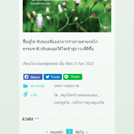
เกี่ยวกับเรา
สาระ
ติดต่อเรา
ฟื้นฟูไต ขับของเสียออกจากร่างกายตามกลไก
ธรรมชาติ ปรับสมดุลให้ไตเข้าสู่ภาวะที่ดีขึ้น
เขียนโดย
laongherbal
เมื่อ
Wed 27 Apr, 2022
หมวดหมู่
บทความสุขภาพ
แท๊ก:
ไต
,
สมุนไพรบ้านหมอละออง
,
แคปซูลไต
,
กลไกการดูแลดูแลไต
อ่านต่อ
1
ก่อนหน้า
ถัดไป