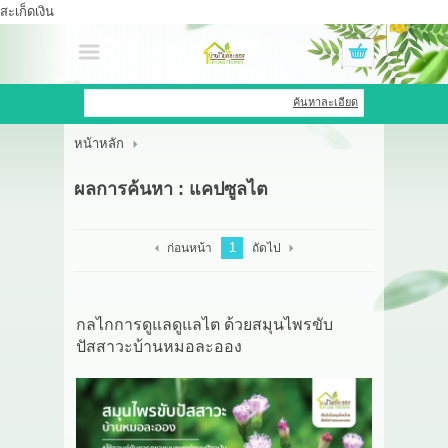
สะเก็ดเงิน
เข้าสู่ระบบ
สมัครสมาชิก
ค้นหาละเอียด
หน้าหลัก
สินค้าที่สนใจ
( 0 )
ผลการค้นหา : แคปซูลไต
หน้าหลัก
สินค้า
1
ก่อนหน้า
ถัดไป
OEM HUB
กลไกการดูแลดูแลไต ด้วยสมุนไพรขับ
HERBBRIGHT WELLNESS
ปัสสาวะบ้านหมอละออง
GREEN HOUSE
รีวิว