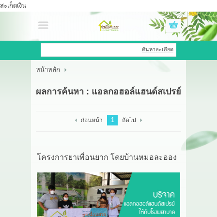
สะเก็ดเงิน
เข้าสู่ระบบ
สมัครสมาชิก
ค้นหาละเอียด
หน้าหลัก
สินค้าที่สนใจ
( 0 )
ผลการค้นหา : แอลกอฮอล์แฮนด์สเปรย์
หน้าหลัก
สินค้า
1
ก่อนหน้า
ถัดไป
OEM HUB
โครงการยาเพื่อนยาก โดยบ้านหมอละออง
HERBBRIGHT WELLNESS
GREEN HOUSE
รีวิว