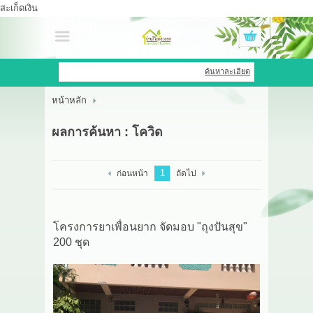
สะเก็ดเงิน
เข้าสู่ระบบ
สมัครสมาชิก
ค้นหาละเอียด
หน้าหลัก
สินค้าที่สนใจ
( 0 )
ผลการค้นหา : โควิด
หน้าหลัก
สินค้า
1
ก่อนหน้า
ถัดไป
OEM HUB
โครงการยาเพื่อนยาก จัดมอบ "ถุงปันสุข"
HERBBRIGHT WELLNESS
200 ชุด
GREEN HOUSE
รีวิว