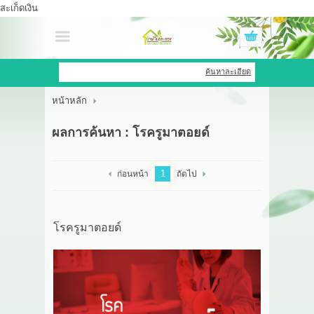
สะเก็ดเงิน
เข้าสู่ระบบ
สมัครสมาชิก
ค้นหาละเอียด
หน้าหลัก
สินค้าที่สนใจ
( 0 )
ผลการค้นหา : โรครูมาตอยด์
หน้าหลัก
สินค้า
1
ก่อนหน้า
ถัดไป
OEM HUB
โรครูมาตอยด์
HERBBRIGHT WELLNESS
GREEN HOUSE
รีวิว