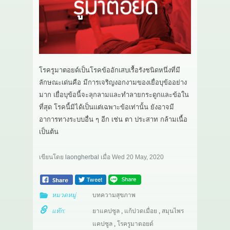
เกี่ยวกับเรา
สาระ
ติดต่อเรา
โรครูมาตอยด์เป็นโรคข้ออักเสบเรื้อรังชนิดหนึ่งที่มี
ลักษณะเด่นคือ มีการเจริญงอกงามของเยื่อบุข้ออย่าง
มาก เยื่อบุข้อนี้จะลุกลามและทำลายกระดูกและข้อใน
ที่สุด โรคนี้มิได้เป็นแต่เฉพาะข้อเท่านั้น ยังอาจมี
อาการทางระบบอื่น ๆ อีก เช่น ตา ประสาท กล้ามเนื้อ
เป็นต้น
เขียนโดย
laongherbal
เมื่อ
Wed 20 May, 2020
หมวดหมู่
บทความสุขภาพ
แท๊ก:
ยาแคปซูล
,
แก้ปวดเมื่อย
,
สมุนไพร
แคปซูล
,
โรครูมาตอยด์