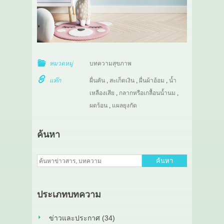
หมวดหมู่
บทความสุขภาพ
แท๊ก
ผื่นคัน
,
สะเก็ดเงิน
,
ผื่นผ้าอ้อม
,
น้ำ
เหลืองเสีย
,
กลากหรือเกลื้อนน้ำนม
,
ผดร้อน
,
แผลยุงกัด
ค้นหา
ค้นหา
ประเภทบทความ
ข่าวและประกาศ (34)