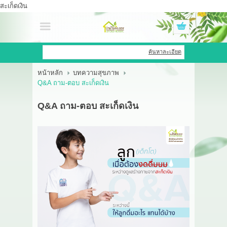
สะเก็ดเงิน
เข้าสู่ระบบ
สมัครสมาชิก
ค้นหาละเอียด
หน้าหลัก
บทความสุขภาพ
สินค้าที่สนใจ
( 0 )
Q&A ถาม-ตอบ สะเก็ดเงิน
หน้าหลัก
Q&A ถาม-ตอบ สะเก็ดเงิน
สินค้า
OEM HUB
HERBBRIGHT WELLNESS
GREEN HOUSE
รีวิว