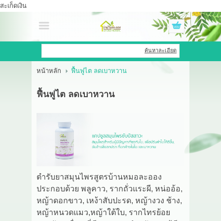
สะเก็ดเงิน
เข้าสู่ระบบ
สมัครสมาชิก
ค้นหาละเอียด
หน้าหลัก
ฟื้นฟูไต ลดเบาหวาน
สินค้าที่สนใจ
( 0 )
ฟื้นฟูไต ลดเบาหวาน
หน้าหลัก
สินค้า
OEM HUB
HERBBRIGHT WELLNESS
ตำรับยาสมุนไพรสูตรบ้านหมอละออง
ประกอบด้วย พลูคาว, รากถั่วแระผี, หน่ออ้อ,
GREEN HOUSE
หญ้าดอกขาว, เหง้าสับปะรด, หญ้างวง ช้าง,
รีวิว
หญ้าหนวดแมว,หญ้าใต้ใบ, รากไทรย้อย