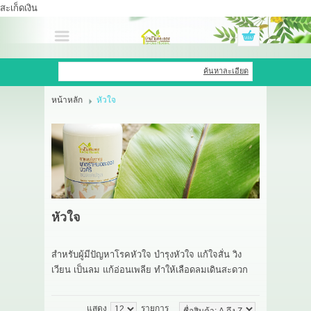
สะเก็ดเงิน
เข้าสู่ระบบ
สมัครสมาชิก
ค้นหาละเอียด
หน้าหลัก
หัวใจ
สินค้าที่สนใจ
( 0 )
หน้าหลัก
สินค้า
OEM HUB
หัวใจ
HERBBRIGHT WELLNESS
สำหรับผู้มีปัญหาโรคหัวใจ บำรุงหัวใจ แก้ใจสั่น วิง
GREEN HOUSE
เวียน เป็นลม แก้อ่อนเพลีย ทำให้เลือดลมเดินสะดวก
รีวิว
แสดง
รายการ