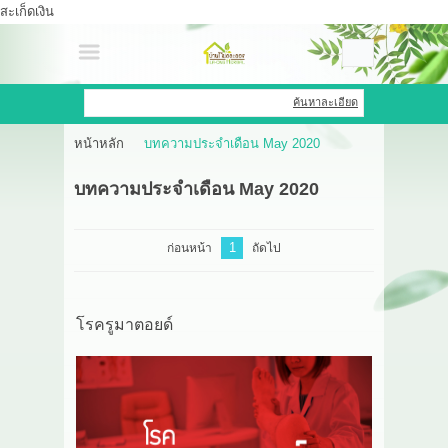
สะเก็ดเงิน
เข้าสู่ระบบ
สมัครสมาชิก
ค้นหาละเอียด
หน้าหลัก
บทความประจำเดือน May 2020
สินค้าที่สนใจ
( 0 )
บทความประจำเดือน May 2020
หน้าหลัก
สินค้า
1
ก่อนหน้า
ถัดไป
OEM HUB
โรครูมาตอยด์
HERBBRIGHT WELLNESS
GREEN HOUSE
รีวิว