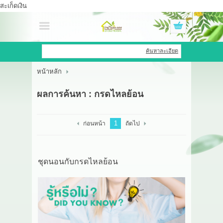
สะเก็ดเงิน
เข้าสู่ระบบ
สมัครสมาชิก
ค้นหาละเอียด
หน้าหลัก
สินค้าที่สนใจ
( 0 )
ผลการค้นหา : กรดไหลย้อน
หน้าหลัก
สินค้า
1
ก่อนหน้า
ถัดไป
OEM HUB
ชุดนอนกับกรดไหลย้อน
HERBBRIGHT WELLNESS
GREEN HOUSE
รีวิว