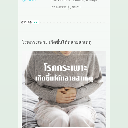
แท๊ก:
กรดไหลย้อน
,
ชุดนอน
,
แน่นจุก
,
สาระความรู้
,
ขับลม
อ่านต่อ
โรคกระเพาะ เกิดขึ้นได้หลายสาเหตุ