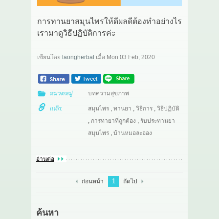
เกี่ยวกับเรา
การทานยาสมุนไพรให้ดีผลดีต้องทำอย่างไร
เรามาดูวิธีปฏิบัติการค่ะ
สาระ
เขียนโดย
laongherbal
เมื่อ
Mon 03 Feb, 2020
ติดต่อเรา
หมวดหมู่
บทความสุขภาพ
แท๊ก:
สมุนไพร
,
ทานยา
,
วิธีการ
,
วิธีปฏิบัติ
,
การทายาที่ถูกต้อง
,
รับประทานยา
สมุนไพร
,
บ้านหมอละออง
อ่านต่อ
1
ก่อนหน้า
ถัดไป
ค้นหา