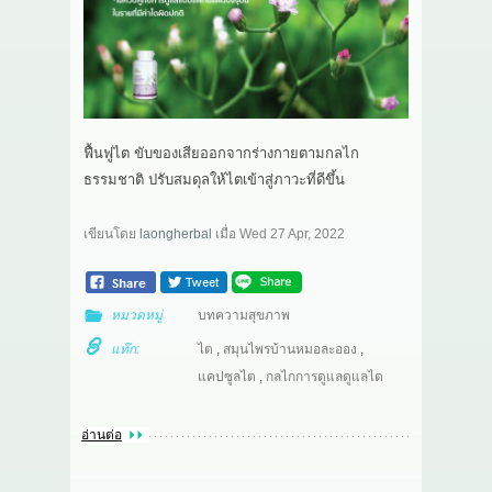
เกี่ยวกับเรา
สาระ
ติดต่อเรา
ฟื้นฟูไต ขับของเสียออกจากร่างกายตามกลไก
ธรรมชาติ ปรับสมดุลให้ไตเข้าสู่ภาวะที่ดีขึ้น
เขียนโดย
laongherbal
เมื่อ
Wed 27 Apr, 2022
หมวดหมู่
บทความสุขภาพ
แท๊ก:
ไต
,
สมุนไพรบ้านหมอละออง
,
แคปซูลไต
,
กลไกการดูแลดูแลไต
อ่านต่อ