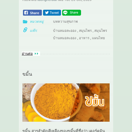
หมวดหมู่
บทความสุขภาพ
แท๊ก:
บ้านหมอละออง
,
สมุนไพร
,
สมุนไพร
บ้านหมอละออง
,
อาหาร
,
แผนไทย
อ่านต่อ
ขมิ้น
ขมิ้น สารสำคัญสีเหลืองของขมิ้นที่ชื่อว่า เคอร์คูมิน