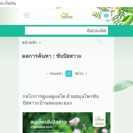
สะเก็ดเงิน
เข้าสู่ระบบ
สมัครสมาชิก
ค้นหาละเอียด
หน้าหลัก
สินค้าที่สนใจ
( 0 )
ผลการค้นหา : ขับปัสสาวะ
หน้าหลัก
สินค้า
1
ก่อนหน้า
ถัดไป
OEM HUB
กลไกการดูแลดูแลไต ด้วยสมุนไพรขับ
HERBBRIGHT WELLNESS
ปัสสาวะบ้านหมอละออง
GREEN HOUSE
รีวิว