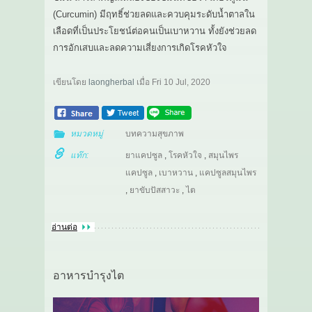
(Curcumin) มีฤทธิ์ช่วยลดและควบคุมระดับน้ำตาลใน
เลือดที่เป็นประโยชน์ต่อคนเป็นเบาหวาน ทั้งยังช่วยลด
การอักเสบและลดความเสี่ยงการเกิดโรคหัวใจ
เขียนโดย
laongherbal
เมื่อ
Fri 10 Jul, 2020
หมวดหมู่
บทความสุขภาพ
แท๊ก:
ยาแคปซูล
,
โรคหัวใจ
,
สมุนไพร
แคปซูล
,
เบาหวาน
,
แคปซูลสมุนไพร
,
ยาขับปัสสาวะ
,
ไต
อ่านต่อ
อาหารบำรุงไต