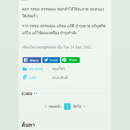
ดอก รสขม สรรพคุณ ฟอกลำไส้ให้สะอาด บ่มหนอง
ให้เกิดเร็ว
ราก รสขม สรรพคุณ แก้ลม แก้ดี บำรุงธาตุ แก้มุตกิด
แก้ไอ แก้ไข้ผอมเหลือง บำรุงกำลัง
เขียนโดย
laongherbal
เมื่อ
Tue 14 Sep, 2021
หมวดหมู่
สมุนไพร
แท๊ก:
ครอบฟันสี
อ่านต่อ
1
ก่อนหน้า
ถัดไป
ค้นหา