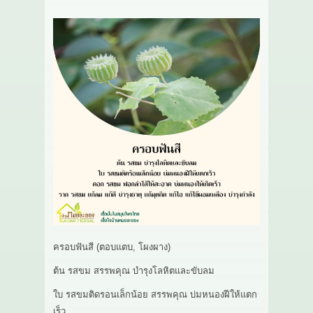
ครอบฟันสี (ตอบแตบ, โผงผาง)
ต้น รสขม สรรพคุณ บำรุงโลหิตและขับลม
ใบ รสขมติดรอนเล็กน้อย สรรพคุณ บ่มหนองฝีให้แตก
เร็ว