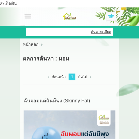
สะเก็ดเงิน
เข้าสู่ระบบ
สมัครสมาชิก
ค้นหาละเอียด
หน้าหลัก
สินค้าที่สนใจ
( 0 )
ผลการค้นหา : ผอม
หน้าหลัก
สินค้า
1
ก่อนหน้า
ถัดไป
OEM HUB
ฉันผอมแต่ฉันมีพุง (Skinny Fat)
HERBBRIGHT WELLNESS
GREEN HOUSE
รีวิว