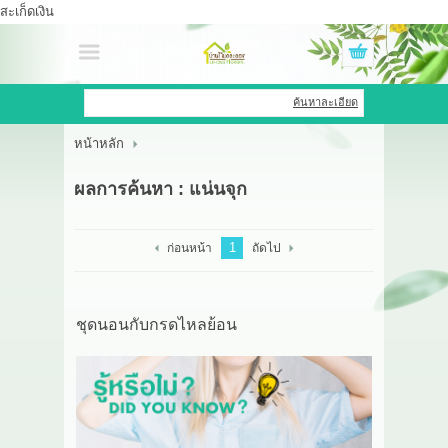
สะเก็ดเงิน
เข้าสู่ระบบ
สมัครสมาชิก
ค้นหาละเอียด
หน้าหลัก
สินค้าที่สนใจ
( 0 )
ผลการค้นหา : แน่นจุก
หน้าหลัก
สินค้า
1
ก่อนหน้า
ถัดไป
OEM HUB
ชุดนอนกับกรดไหลย้อน
HERBBRIGHT WELLNESS
GREEN HOUSE
รีวิว