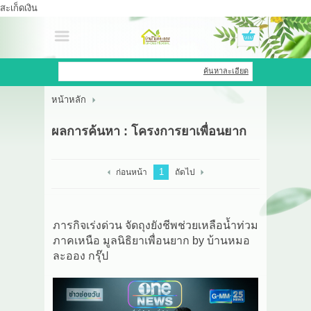
สะเก็ดเงิน
เข้าสู่ระบบ
สมัครสมาชิก
ค้นหาละเอียด
หน้าหลัก
สินค้าที่สนใจ
( 0 )
ผลการค้นหา : โครงการยาเพื่อนยาก
หน้าหลัก
สินค้า
1
ก่อนหน้า
ถัดไป
OEM HUB
ภารกิจเร่งด่วน จัดถุงยังชีพช่วยเหลือน้ำท่วม
HERBBRIGHT WELLNESS
ภาคเหนือ มูลนิธิยาเพื่อนยาก by บ้านหมอ
ละออง กรุ๊ป
GREEN HOUSE
รีวิว