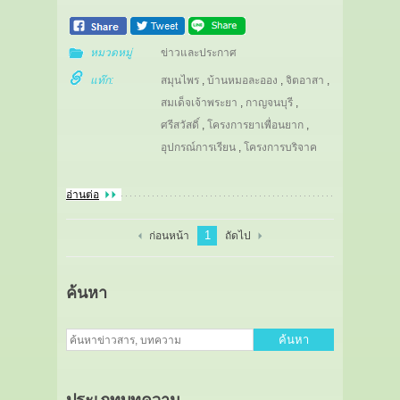
หมวดหมู่
ข่าวและประกาศ
แท๊ก:
สมุนไพร
,
บ้านหมอละออง
,
จิตอาสา
,
สมเด็จเจ้าพระยา
,
กาญจนบุรี
,
ศรีสวัสดิ์​
,
โครงการยาเพื่อนยาก
,
อุปกรณ์การเรียน
,
โครงการบริจาค
อ่านต่อ
1
ก่อนหน้า
ถัดไป
ค้นหา
ค้นหา