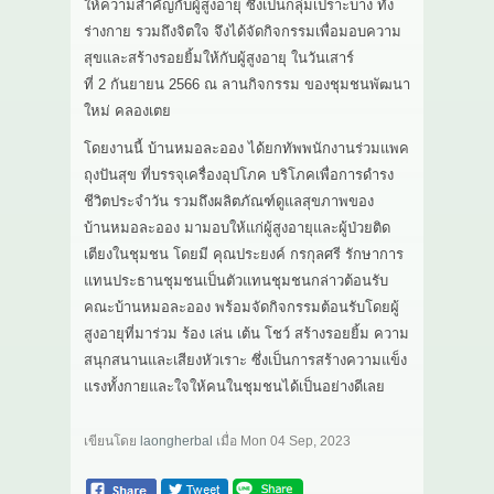
ให้ความสำคัญกับผู้สูงอายุ ซึ่งเป็นกลุ่มเปราะบาง ทั้ง
ร่างกาย รวมถึงจิตใจ จึงได้จัดกิจกรรมเพื่อมอบความ
สุขและสร้างรอยยิ้มให้กับผู้สูงอายุ ในวันเสาร์
ที่ 2 กันยายน 2566 ณ ลานกิจกรรม ของชุมชนพัฒนา
ใหม่ คลองเตย
​โดยงานนี้ บ้านหมอละออง ได้ยกทัพพนักงานร่วมแพค
ถุงปันสุข ที่บรรจุเครื่องอุปโภค บริโภคเพื่อการดำรง
ชีวิตประจำวัน รวมถึงผลิตภัณฑ์ดูแลสุขภาพของ
บ้านหมอละออง มามอบให้แก่ผู้สูงอายุและผู้ป่วยติด
เตียงในชุมชน โดยมี คุณประยงค์ กรกุลศรี รักษาการ
แทนประธานชุมชนเป็นตัวแทนชุมชนกล่าวต้อนรับ
คณะบ้านหมอละออง พร้อมจัดกิจกรรมต้อนรับโดยผู้
สูงอายุที่มาร่วม ร้อง เล่น เต้น โชว์ สร้างรอยยิ้ม ความ
สนุกสนานและเสียงหัวเราะ ซึ่งเป็นการสร้างความแข็ง
แรงทั้งกายและใจให้คนในชุมชนได้เป็นอย่างดีเลย
เขียนโดย
laongherbal
เมื่อ
Mon 04 Sep, 2023